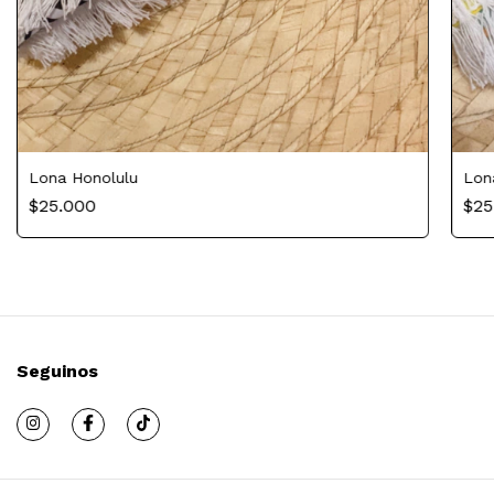
Lona Honolulu
Lon
$25.000
$25
Seguinos